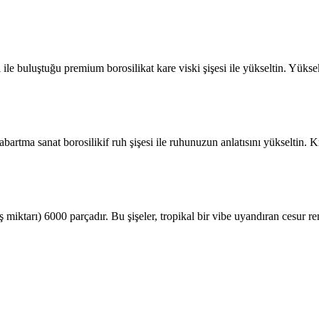
i ile buluştuğu premium borosilikat kare viski şişesi ile yükseltin. Yüks
bartma sanat borosilikif ruh şişesi ile ruhunuzun anlatısını yükseltin. Kr
miktarı) 6000 parçadır. Bu şişeler, tropikal bir vibe uyandıran cesur renk