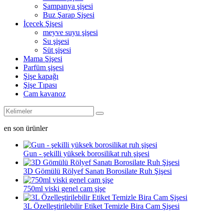
Şampanya şişesi
Buz Şarap Şişesi
İçecek Şişesi
meyve suyu şişesi
Su şişesi
Süt şişesi
Mama Şişesi
Parfüm şişesi
Şişe kapağı
Şişe Tıpası
Cam kavanoz
en son ürünler
Gun - şekilli yüksek borosilikat ruh şişesi
3D Gömülü Rölyef Sanatı Borosilate Ruh Şişesi
750ml viski genel cam şişe
3L Özelleştirilebilir Etiket Temizle Bira Cam Şişesi