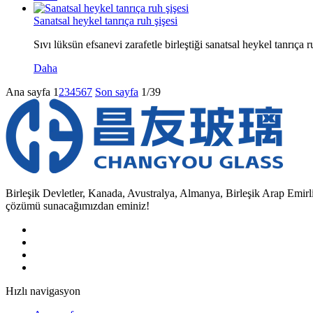
Sanatsal heykel tanrıça ruh şişesi
Sıvı lüksün efsanevi zarafetle birleştiği sanatsal heykel tanrıça ru
Daha
Ana sayfa
1
2
3
4
5
6
7
Son sayfa
1/39
Birleşik Devletler, Kanada, Avustralya, Almanya, Birleşik Arap Emirlik
çözümü sunacağımızdan eminiz!
Hızlı navigasyon