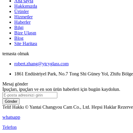
Ana sayfa
Hakkımızda
Ürünler
Hizmetler
Haberler
Bilgi
Bize Ulaşın
Blog
Site Haritası
temasta olmak
robert.zhang@ytcyglass.com
1861 Endüstriyel Park, No.7 Tong Shi Güney Yol, Zhifu Bölge,
Mesaj gönder
İpuçları, ipuçları ve en son ürün haberleri için bugün kaydolun.
Gönder
Telif Hakkı © Yantai Changyou Cam Co., Ltd. Hepsi Haklar Rezerve
whatsapp
Telefon