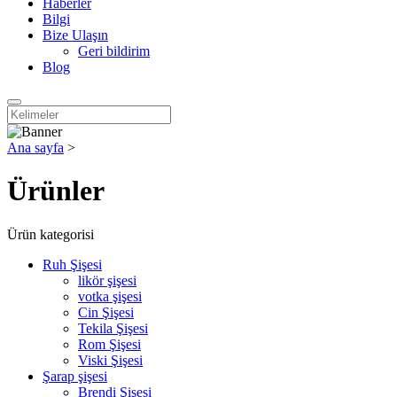
Haberler
Bilgi
Bize Ulaşın
Geri bildirim
Blog
Ana sayfa
>
Ürünler
Ürün kategorisi
Ruh Şişesi
likör şişesi
votka şişesi
Cin Şişesi
Tekila Şişesi
Rom Şişesi
Viski Şişesi
Şarap şişesi
Brendi Şişesi