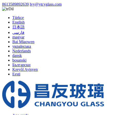
8613589892639
lvy@ytcyglass.com
Dil
Türkçe
English
日本語
فارسی
magyar
Bai Miaowen
українська
Nederlands
dansk
bosanski
Български
Kreyòl Ayisyen
Eesti