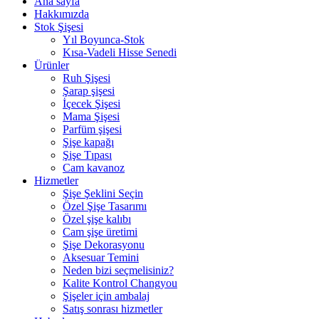
Ana sayfa
Hakkımızda
Stok Şişesi
Yıl Boyunca-Stok
Kısa-Vadeli Hisse Senedi
Ürünler
Ruh Şişesi
Şarap şişesi
İçecek Şişesi
Mama Şişesi
Parfüm şişesi
Şişe kapağı
Şişe Tıpası
Cam kavanoz
Hizmetler
Şişe Şeklini Seçin
Özel Şişe Tasarımı
Özel şişe kalıbı
Cam şişe üretimi
Şişe Dekorasyonu
Aksesuar Temini
Neden bizi seçmelisiniz?
Kalite Kontrol Changyou
Şişeler için ambalaj
Satış sonrası hizmetler