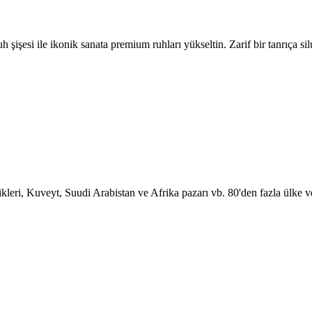
h şişesi ile ikonik sanata premium ruhları yükseltin. Zarif bir tanrıça silu
leri, Kuveyt, Suudi Arabistan ve Afrika pazarı vb. 80'den fazla ülke ve 