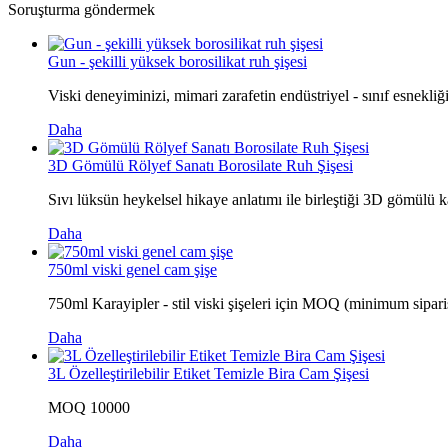
Soruşturma göndermek
Gun - şekilli yüksek borosilikat ruh şişesi
Viski deneyiminizi, mimari zarafetin endüstriyel - sınıf esnekliğ
Daha
3D Gömülü Rölyef Sanatı Borosilate Ruh Şişesi
Sıvı lüksün heykelsel hikaye anlatımı ile birleştiği 3D gömülü ka
Daha
750ml viski genel cam şişe
750ml Karayipler - stil viski şişeleri için MOQ (minimum sipariş 
Daha
3L Özelleştirilebilir Etiket Temizle Bira Cam Şişesi
MOQ 10000
Daha