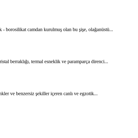
ek - borosilikat camdan kurulmuş olan bu şişe, olağanüstü...
istal berraklığı, termal esneklik ve paramparça direnci...
ler ve benzersiz şekiller içeren canlı ve egzotik...